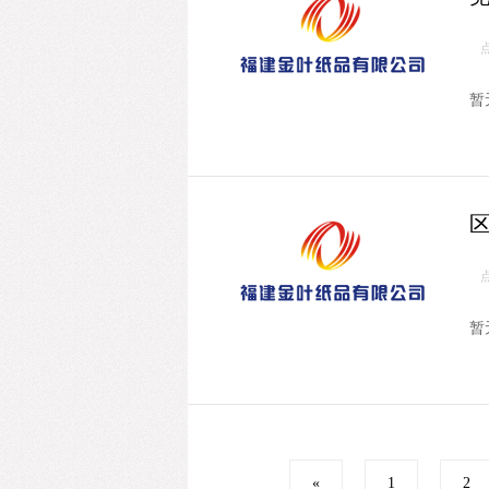
暂
暂
«
1
2