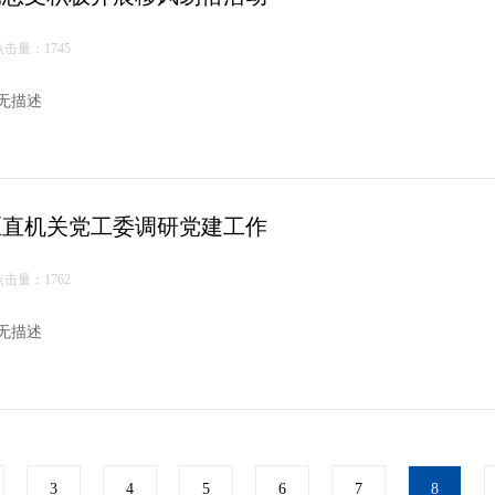
点击量：1745
无描述
区直机关党工委调研党建工作
点击量：1762
无描述
3
4
5
6
7
8