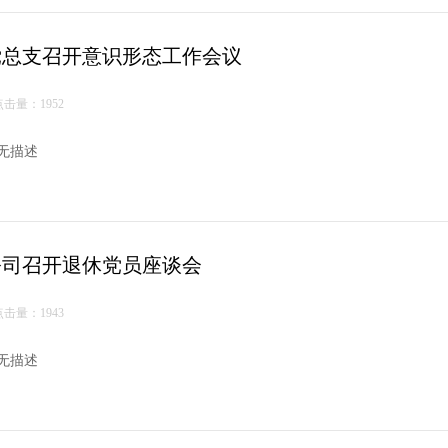
党总支召开意识形态工作会议
点击量：1952
无描述
公司召开退休党员座谈会
点击量：1943
无描述